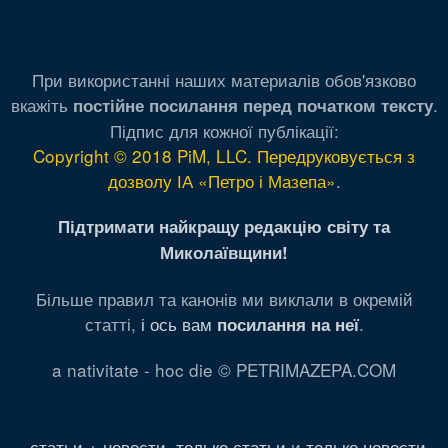
При використанні наших материалів обов'язково
вкажіть
.
постійне посилання перед початком тексту
Підпис для кожної публікації:
Copyright © 2018 PiM, LLC. Передруковується з
дозволу ІА «Петро і Мазепа»
.
Підтримати найкращу редакцію світу та
Миколаївщини!
Більше правил та канонів ми виклали в окремій
статті,
і ось вам
.
посилання на неї
a nativitate - hoc die © PETRIMAZEPA.COM
статьи + новости
,
только статьи
и
только новости