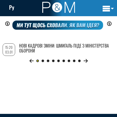
Ру
Основн
Перейти
навигац
до
основного
вмісту
НОВІ КАДРОВІ ЗМІНИ: ШМИГАЛЬ ПІДЕ З МІНІСТЕРСТВА
15:20
ОБОРОНИ
03.01