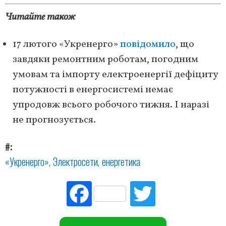
Читайте також
17 лютого «Укренерго»
повідомило
, що
завдяки ремонтним роботам, погодним
умовам та імпорту електроенергії дефіциту
потужності в енергосистемі немає
упродовж всього робочого тижня. І наразі
не прогнозується.
#
«Укренерго»
Электросети
енергетика
Fac
Tw
ebo
itte
ok
r