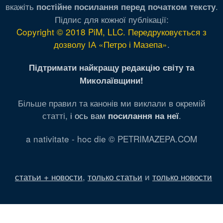
вкажіть
.
постійне посилання перед початком тексту
Підпис для кожної публікації:
Copyright © 2018 PiM, LLC. Передруковується з
дозволу ІА «Петро і Мазепа»
.
Підтримати найкращу редакцію світу та
Миколаївщини!
Більше правил та канонів ми виклали в окремій
статті,
і ось вам
.
посилання на неї
a nativitate - hoc die © PETRIMAZEPA.COM
статьи + новости
,
только статьи
и
только новости