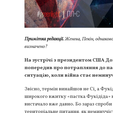
Примітка редакції.
Женева, Пекін, однако
визначено?
На зустрічі з президентом США Д
попередив про потрапляння до пас
ситуацію, коли війна стає немину
Звісно, термін винайшов не Сі, а Фукі
широкого вжитку «пастка Фукідіда» н
вистачало вже давно. Бо зараз спроб
територіальне питання, як неминучість