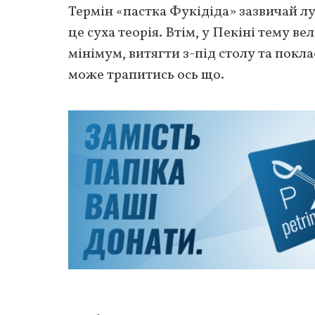
Термін «пастка Фукідіда» зазвичай лу
це суха теорія. Втім, у Пекіні тему в
мінімум, витягти з-під столу та покл
може трапитись ось що.