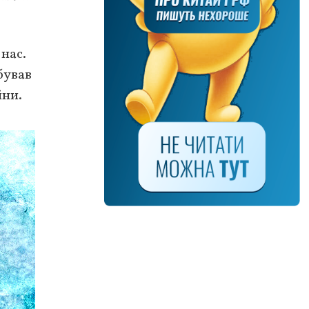
нас.
бував
йни.