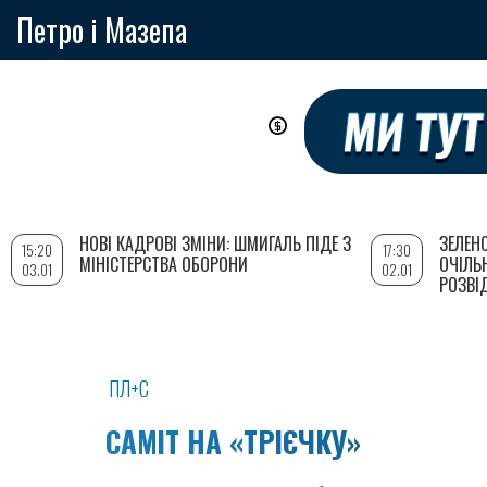
Петро і Мазепа
Перейти
до
основного
вмісту
НОВІ КАДРОВІ ЗМІНИ: ШМИГАЛЬ ПІДЕ З
ЗЕЛЕН
15:20
17:30
МІНІСТЕРСТВА ОБОРОНИ
ОЧІЛЬ
03.01
02.01
РОЗВІ
ПЛ+С
САМІТ НА «ТРІЄЧКУ»