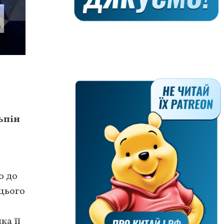
ьпін
о до
 цього
ка її