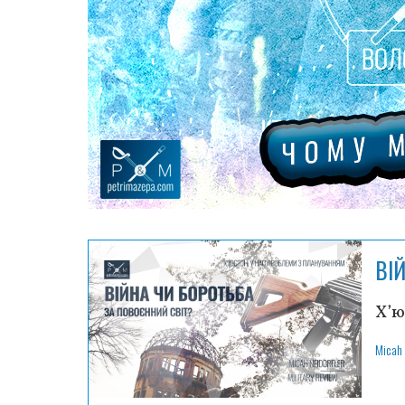
ВІ
Х’ю
Micah 