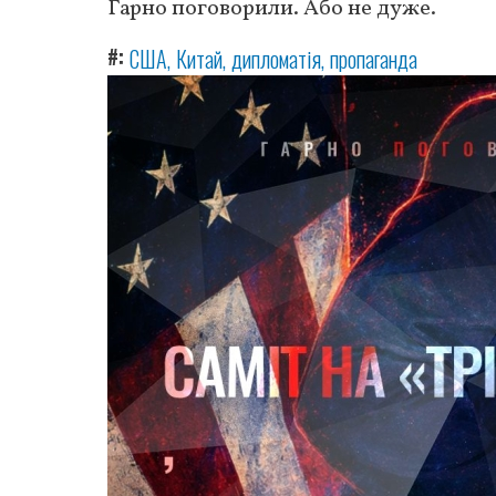
Гарно поговорили. Або не дуже.
#
США
Китай
дипломатія
пропаганда