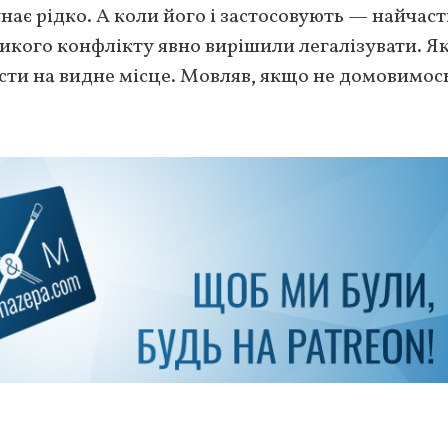
нає рідко. А коли його і застосовують — найчас
еликого конфлікту явно вирішили легалізувати. Я
асти на видне місце. Мовляв, якщо не домовимос