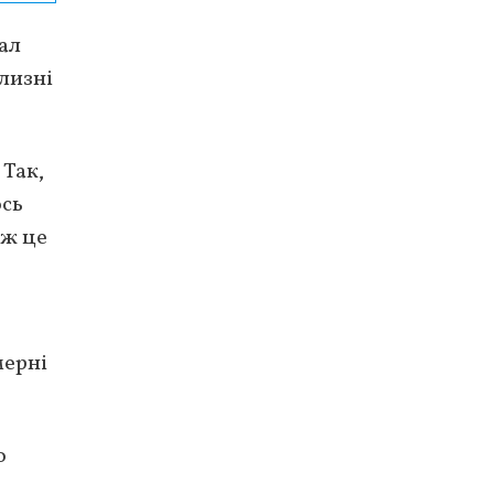
ал
лизні
 Так,
ось
 ж це
мерні
о