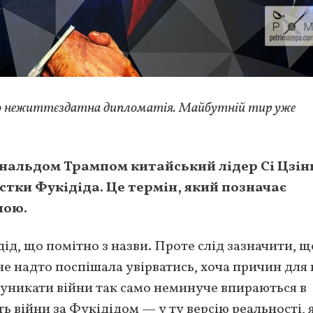
во нежиттєздатна дипломатія. Майбутній тир уже
ональдом Трампом китайський лідер Сі Цзін
тки Фукідіда. Це термін, який позначає
чою.
дід, що помітно з назви. Проте слід зазначити, щ
е надто поспішала увірватись, хоча причин для
и уникати війни так само неминуче впираються в
 війни за Фукідідом — у ту версію реальності, я