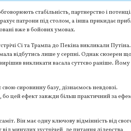
бговорюють стабільність, партнерство і потенці
рахує патрони під столом, а інша прикидає приб
совані вже в бойових умовах.
стрічі Сі та Трампа до Пекіна викликали Путіна.
и мала відбутись лише у серпні. Однак сюзерен щ
 вирішив викликати васала суттєво раніше. Йому
свою сировинну базу, дізнаємось невдовзі.
, бо цей ефект завжди більш практичний за ефе
аміт. Він має одну ключову відмінність від свог
 від минулих зустрічей, де питання лідерства