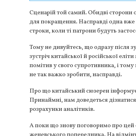
Сценарій той самий. Обидві сторони о
для покращення. Насправді одна вже 
строки, коли ті патрони будуть засто
Тому не дивуйтесь, що одразу після зу
зустріч китайської й російської еліт
помітив у свого супротивника, і тому
не так важко зробити, насправді.
Про що китайський сюзерен інформує 
Принаймні, нам доведеться дізнатися
розрахунки аналітиків.
А поки що знову поговоримо про цей с
женевського попередника. На відміну