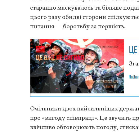
старанно маскувалось та більше подав
цього разу обидві сторони спілкуютьс
питання — боротьбу за першість.
ЦЕ
Зга
Nathan
Очільники двох найсильніших держа
про «вигоду співпраці». Це звучить пр
ввічливо обговорюють погоду, стиска