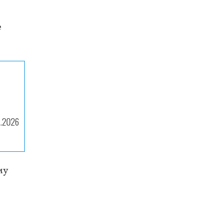
е
1.2026
му