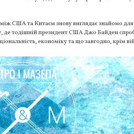
між США та Китаєм знову виглядає знайомо для 
ту, де тодішній президент США Джо Байден спро
ціональність, економіку та що завгодно, крім ві