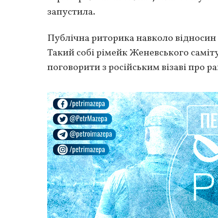
запустила.
Публічна риторика навколо відносин 
Такий собі рімейк Женевського самі
поговорити з російським візаві про ра