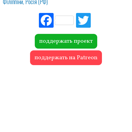
Філіппіни
Росія (РФ)
Fac
Tw
ebo
itte
ok
r
поддержать проект
поддержать на Patreon