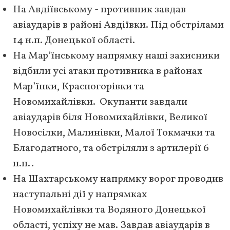
На Авдіївському - противник завдав
авіаударів в районі Авдіївки. Під обстрілами
14 н.п. Донецької області.
На Мар’їнському напрямку наші захисники
відбили усі атаки противника в районах
Мар’їнки, Красногорівки та
Новомихайлівки. Окупанти завдали
авіаударів біля Новомихайлівки, Великої
Новосілки, Малинівки, Малої Токмачки та
Благодатного, та обстріляли з артилерії 6
н.п..
На Шахтарському напрямку ворог проводив
наступальні дії у напрямках
Новомихайлівки та Водяного Донецької
області, успіху не мав. Завдав авіаударів в