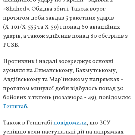
авіаційного удару по Україні - задіяла 2
«Shahed». Обидва збиті. Також ворог
протягом доби завдав 5 ракетних ударів
(Х-101/Х-555 та Х-59) і понад 60 авіаційних
ударів, а також здійснив понад 80 обстрілів з
РСЗВ.
Противник і надалі зосереджує основні
зусилля на Лиманському, Бахмутському,
Авдіївському та Мар’їнському напрямках -
протягом минулої доби відбулось понад 30
бойових зіткнень (позавчора - 49), повідомляє
Генштаб
.
Також в Генштабі
повідомили
, що ЗСУ
успішно вели наступальні дії на напрямках