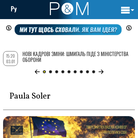
Ру
Основн
Перейти
навигац
до
основного
вмісту
НОВІ КАДРОВІ ЗМІНИ: ШМИГАЛЬ ПІДЕ З МІНІСТЕРСТВА
15:20
ОБОРОНИ
03.01
Paula Soler