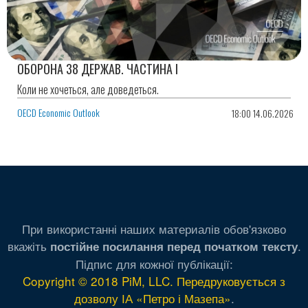
ОБОРОНА 38 ДЕРЖАВ. ЧАСТИНА І
Коли не хочеться, але доведеться.
OECD Economic Outlook
18:00 14.06.2026
При використанні наших материалів обов'язково
вкажіть
.
постійне посилання перед початком тексту
Підпис для кожної публікації:
Copyright © 2018 PiM, LLC. Передруковується з
дозволу ІА «Петро і Мазепа»
.