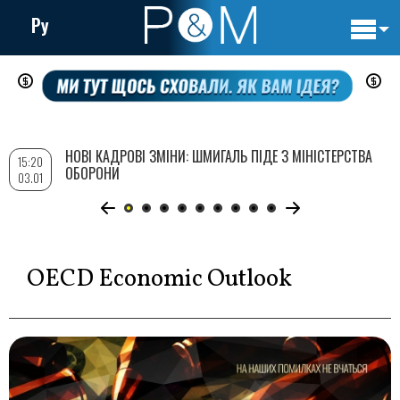
Ру
Основн
Перейти
навигац
до
основного
вмісту
НОВІ КАДРОВІ ЗМІНИ: ШМИГАЛЬ ПІДЕ З МІНІСТЕРСТВА
15:20
ОБОРОНИ
03.01
OECD Economic Outlook