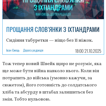
ПРОЩАННЯ СЛОВ’ЯНКИ З ІХТІАНДРАМИ
Сидіння табуретки — ніщо без її ніжок.
Іван Ємець
Дорога редакція
18:00 21.10.2025
Тож тепер новий Швейк щиро не розуміє, яка
ще може бути війна навколо нього. Коли він
потрапить до війська (умовно кажучи, за
сюжетом), його готовність до солдатського
хліба та абсурду в штабах залишиться без
змін. Тобто нульовою.