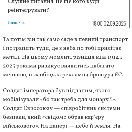
Слушне питання: це ще кого куди
реінтегрувати?
Денис Ков.
18:00 02.09.2025
Та потім він так само сяде в певний транспорт
і потрапить туди, де з неба по тобі прилітає
метал. На цьому моменті різниця між 1914 і
2025 роками ризикує виявитись набагато
меншою, ніж обіцяла рекламна брошура ЄС.
Солдат імператора був підданим, якого
мобілізували «бо так треба для монархії».
Солдат Євросоюзу — співробітник системи
безпеки, який «свідомо обрав кар’єру
військового». На папері — небо й земля. На