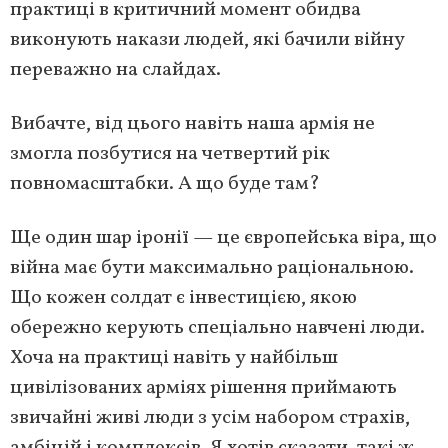
практиці в критичний момент обидва
виконують накази людей, які бачили війну
переважно на слайдах.
Вибачте, від цього навіть наша армія не
змогла позбутися на четвертий рік
повномасштабки. А що буде там?
Ще один шар іронії — це європейська віра, що
війна має бути максимально раціональною.
Що кожен солдат є інвестицією, якою
обережно керують спеціально навчені люди.
Хоча на практиці навіть у найбільш
цивілізованих арміях рішення приймають
звичайні живі люди з усім набором страхів,
амбіцій і комплексів. Я хотів сказати, такі ж