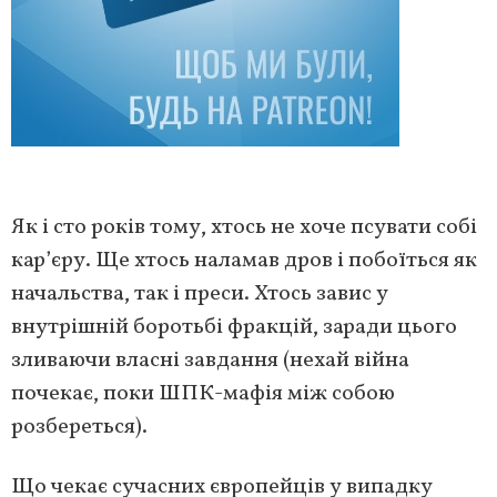
Як і сто років тому, хтось не хоче псувати собі
кар’єру. Ще хтось наламав дров і побоїться як
начальства, так і преси. Хтось завис у
внутрішній боротьбі фракцій, заради цього
зливаючи власні завдання (нехай війна
почекає, поки ШПК-мафія між собою
розбереться).
Що чекає сучасних європейців у випадку