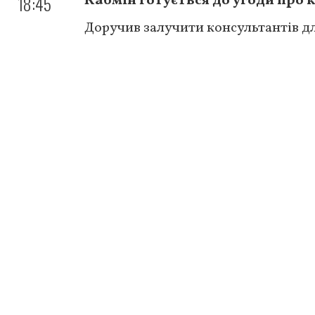
18:45
Кабмін готується до угоди про 
Доручив залучити консультантів д