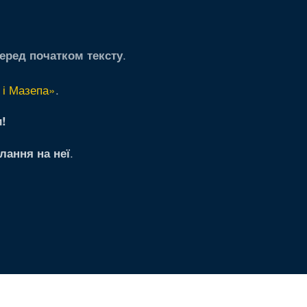
.
еред початком тексту
 і Мазепа»
.
!
.
лання на неї