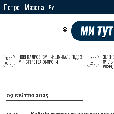
Петро і Мазепа
Ру
Перейти
до
основного
вмісту
НОВІ КАДРОВІ ЗМІНИ: ШМИГАЛЬ ПІДЕ З
ЗЕЛЕН
15:20
17:30
МІНІСТЕРСТВА ОБОРОНИ
ОЧІЛЬ
03.01
02.01
РОЗВІ
09 квітня 2025