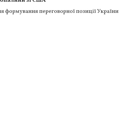
копалини зі США
ля формування переговорної позиції України