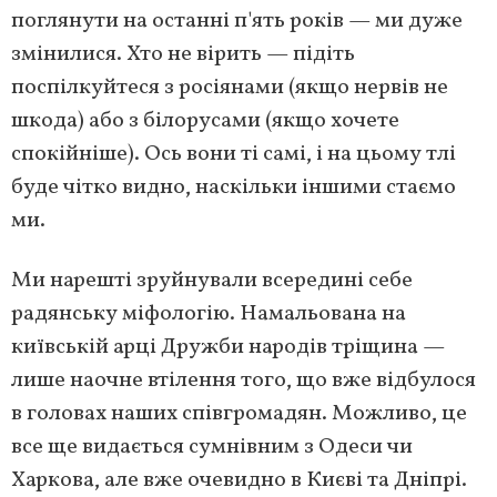
поглянути на останні п'ять років — ми дуже
змінилися. Хто не вірить — підіть
поспілкуйтеся з росіянами (якщо нервів не
шкода) або з білорусами (якщо хочете
спокійніше). Ось вони ті самі, і на цьому тлі
буде чітко видно, наскільки іншими стаємо
ми.
Ми нарешті зруйнували всередині себе
радянську міфологію. Намальована на
київській арці Дружби народів тріщина —
лише наочне втілення того, що вже відбулося
в головах наших співгромадян. Можливо, це
все ще видається сумнівним з Одеси чи
Харкова, але вже очевидно в Києві та Дніпрі.