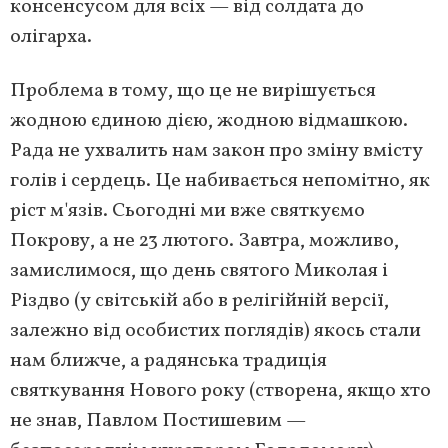
консенсусом для всіх — від солдата до
олігарха.
Проблема в тому, що це не вирішується
жодною єдиною дією, жодною відмашкою.
Рада не ухвалить нам закон про зміну вмісту
голів і сердець. Це набивається непомітно, як
ріст м'язів. Сьогодні ми вже святкуємо
Покрову, а не 23 лютого. Завтра, можливо,
замислимося, що день святого Миколая і
Різдво (у світській або в релігійній версії,
залежно від особистих поглядів) якось стали
нам ближче, а радянська традиція
святкування Нового року (створена, якщо хто
не знав, Павлом Постишевим —