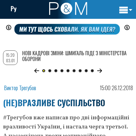
Ру
Основн
Перейти
навигац
до
основного
вмісту
НОВІ КАДРОВІ ЗМІНИ: ШМИГАЛЬ ПІДЕ З МІНІСТЕРСТВА
15:20
ОБОРОНИ
03.01
Виктор Трегубов
15:00 26.12.2018
(НЕ)ВРАЗЛИВЕ СУСПІЛЬСТВО
#Трегубов вже написав про дві інформаційні
вразливості України, і настала черга третьої.
А насамкінець трохи мотиваційного