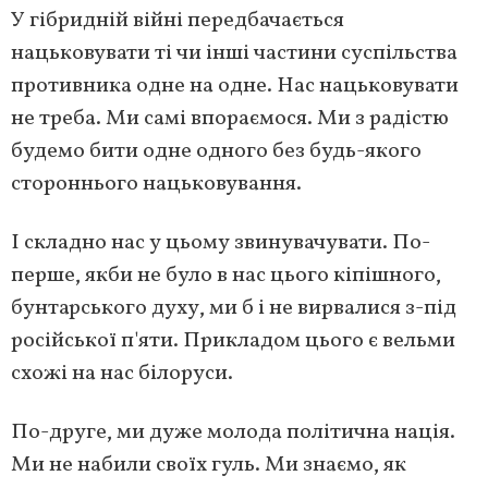
У гібридній війні передбачається
нацьковувати ті чи інші частини суспільства
противника одне на одне. Нас нацьковувати
не треба. Ми самі впораємося. Ми з радістю
будемо бити одне одного без будь-якого
стороннього нацьковування.
І складно нас у цьому звинувачувати. По-
перше, якби не було в нас цього кіпішного,
бунтарського духу, ми б і не вирвалися з-під
російської п'яти. Прикладом цього є вельми
схожі на нас білоруси.
По-друге, ми дуже молода політична нація.
Ми не набили своїх гуль. Ми знаємо, як