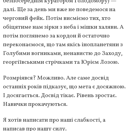
безпосереднім куратором Голодомору) —
далі. Ще за день ми вже не поведемося на
черговий фейк. Потім висміємо тих, хто
обіцятиме нам зірки з неба і мішки халяви. А
потім поглянемо за кордон й остаточно
переконаємося, що там якісь інопланетяни з
Голубими вогниками, ненавистю до Заходу,
георгіївськими стрічками та Юрієм Лозою.
Розмріявся? Можливо. Але саме досвід
останніх років підказує, що мета є досяжною.
І досягається. Досвід тікає. Рівень зростає.
Навички прокачуються.
Я хотів написати про наші слабкості, а
написав про нашу силу.