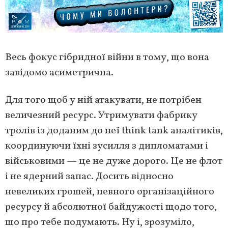
Весь фокус гібридної війни в тому, що вона
завідомо асиметрична.
Для того щоб у ній атакувати, не потрібен
величезний ресурс. Утримувати фабрику
тролів із доданим до неї think tank аналітиків,
координуючи їхні зусилля з дипломатами і
військовими — це не дуже дорого. Це не флот
і не ядерний запас. Досить відносно
невеликих грошей, певного організаційного
ресурсу й абсолютної байдужості щодо того,
що про тебе подумають. Ну і, зрозуміло,