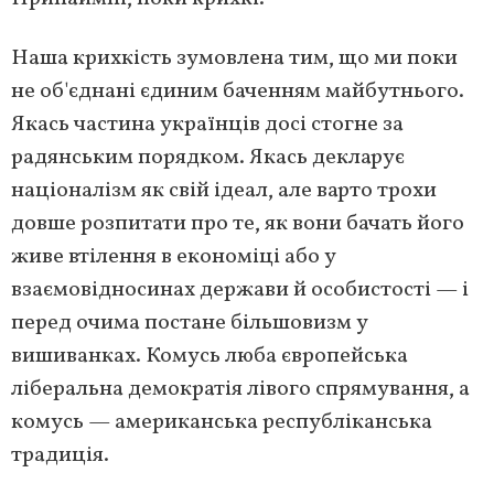
Наша крихкість зумовлена тим, що ми поки
не об'єднані єдиним баченням майбутнього.
Якась частина українців досі стогне за
радянським порядком. Якась декларує
націоналізм як свій ідеал, але варто трохи
довше розпитати про те, як вони бачать його
живе втілення в економіці або у
взаємовідносинах держави й особистості — і
перед очима постане більшовизм у
вишиванках. Комусь люба європейська
ліберальна демократія лівого спрямування, а
комусь — американська республіканська
традиція.