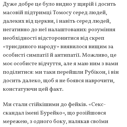
Дуже добре це було видно у щирій і досить
масовій підтримці Томосу серед людей,
далеких від церкви, і навіть серед людей,
негативно до неї налаштованих: розуміння
необхідності відсторонитися від скреп
«триєдиного народу» виявилося вищим за
особисті симпатії й антипатії. Можливо, це
моє особисте відчуття, але я маю ним з вами
поділитися: ми таки перейшли Рубікон, і він
досить далеко, щоб я не боявся наврочити,
констатуючи цей факт.
Ми стали стійкішими до фейків. «Секс-
скандал імені Бурейко», що розійшовся
мережею, з одного боку, налякав своїми