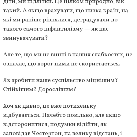
діти, ми підлітки. Це цілком природно, вік
такий. А якщо врахувати, що низка країн, на
які ми раніше рівнялися, деградували до
такого самого інфантилізму — як нас
звинувачувати?
Але те, що ми не винні в наших слабкостях, не
означає, що ворог ними не скористається.
Як зробити наше суспільство міцнішим?
Стійкішим? Дорослішим?
Хоч як дивно, це вже потихеньку
відбувається. Начебто повільно, але якщо
відсторонитися, подумки відійти, як
заповідав Честертон, на велику відстань, і