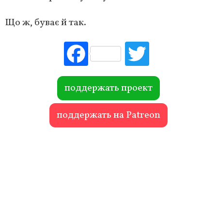
Що ж, буває й так.
Fac
Tw
ebo
itte
ok
r
поддержать проект
поддержать на Patreon