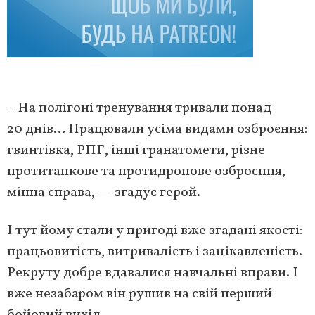
– На полігоні тренування тривали понад
20 днів… Працювали усіма видами озброєння:
гвинтівка, РПГ, інші гранатомети, різне
протитанкове та протидронове озброєння,
мінна справа, — згадує герой.
І тут йому стали у пригоді вже згадані якості:
працьовитість, витривалість і зацікавленість.
Рекруту добре вдавалися навчальні вправи. І
вже незабаром він рушив на свій перший