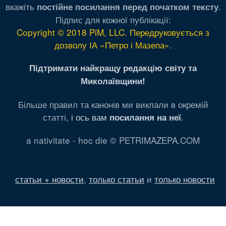
вкажіть
.
постійне посилання перед початком тексту
Підпис для кожної публікації:
Copyright © 2018 PiM, LLC. Передруковується з
дозволу ІА «Петро і Мазепа»
.
Підтримати найкращу редакцію світу та
Миколаївщини!
Більше правил та канонів ми виклали в окремій
статті,
і ось вам
.
посилання на неї
a nativitate - hoc die © PETRIMAZEPA.COM
статьи + новости
,
только статьи
и
только новости