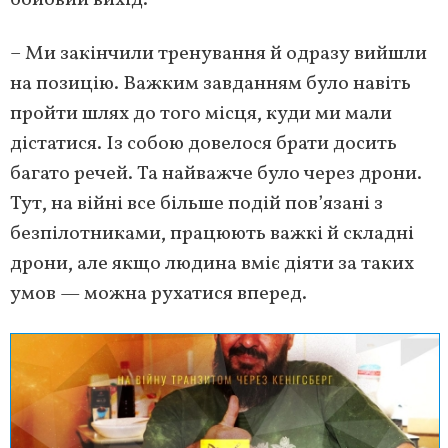
бойовий вихід.
– Ми закінчили тренування й одразу вийшли
на позицію. Важким завданням було навіть
пройти шлях до того місця, куди ми мали
дістатися. Із собою довелося брати досить
багато речей. Та найважче було через дрони.
Тут, на війні все більше подій пов’язані з
безпілотниками, працюють важкі й складні
дрони, але якщо людина вміє діяти за таких
умов — можна рухатися вперед.