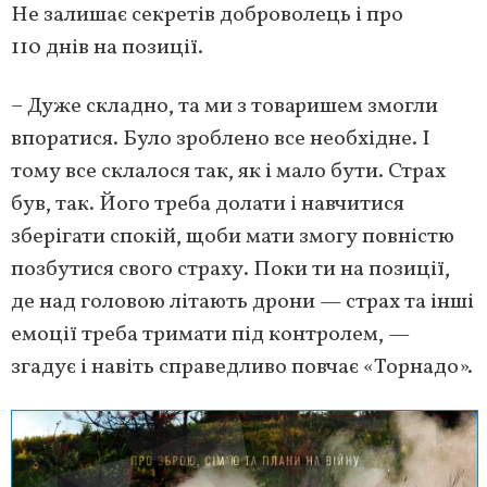
Не залишає секретів доброволець і про
110 днів на позиції.
– Дуже складно, та ми з товаришем змогли
впоратися. Було зроблено все необхідне. І
тому все склалося так, як і мало бути. Страх
був, так. Його треба долати і навчитися
зберігати спокій, щоби мати змогу повністю
позбутися свого страху. Поки ти на позиції,
де над головою літають дрони — страх та інші
емоції треба тримати під контролем, —
згадує і навіть справедливо повчає «Торнадо».