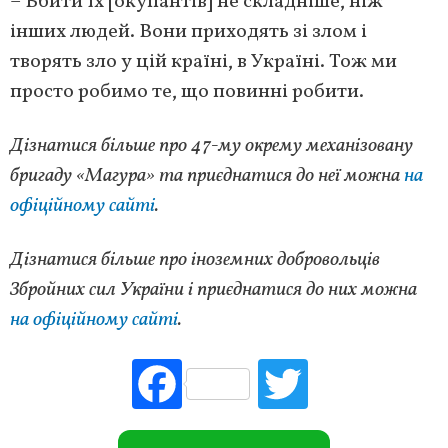
– Вбити їх [окупантів] не складніше, ніж
інших людей. Вони приходять зі злом і
творять зло у цій країні, в Україні. Тож ми
просто робимо те, що повинні робити.
Дізнатися більше про 47-му окрему механізовану
бригаду «Магура» та приєднатися до неї можна
на
офіційному сайті
.
Дізнатися більше про іноземних добровольців
Збройних сил України і приєднатися до них можна
на офіційному сайті
.
Fac
Tw
ebo
itte
ok
r