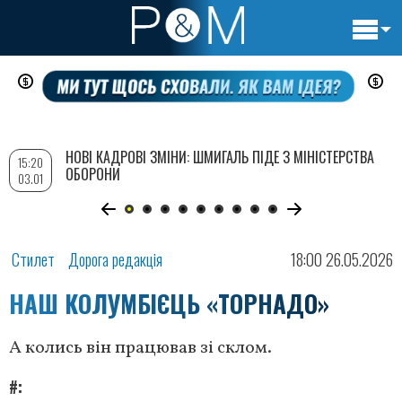
Основн
Перейти
навигац
до
основного
вмісту
НОВІ КАДРОВІ ЗМІНИ: ШМИГАЛЬ ПІДЕ З МІНІСТЕРСТВА
15:20
ОБОРОНИ
03.01
Стилет
Дорога редакція
18:00 26.05.2026
НАШ КОЛУМБІЄЦЬ «ТОРНАДО»
А колись він працював зі склом.
#