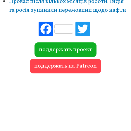
Провал після кількох місяців роботи: Індія
та росія зупинили перемовини щодо нафти
Fac
Tw
ebo
itte
ok
r
поддержать проект
поддержать на Patreon