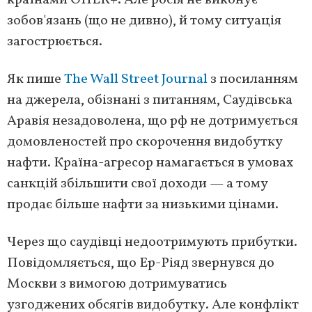
країнами ОПЕК+. Але росія не виконує
зобов'язань (що не дивно), й тому ситуація
загострюється.
Як пише
The Wall Street Journal
з посиланням
на джерела, обізнані з питанням, Саудівська
Аравія незадоволена, що рф не дотримується
домовленостей про скорочення видобутку
нафти. Країна-агресор намагається в умовах
санкцій збільшити свої доходи — а тому
продає більше нафти за низькими цінами.
Через що саудівці недоотримують прибутки.
Повідомляється, що Ер-Ріяд звернувся до
Москви з вимогою дотримуватись
узгоджених обсягів видобутку. Але конфлікт