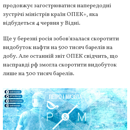
продовжує загострюватися напередодні
зустрічі міністрів країн ОПЕК+, яка
відбудеться 4 червня у Відні.
Ще у березні росія зобов'язалася скоротити
видобуток нафти на 500 тисяч барелів на
добу. Але останній звіт ОПЕК свідчить, що
насправді рф змогла скоротити видобуток
лише на 300 тисяч барелів.