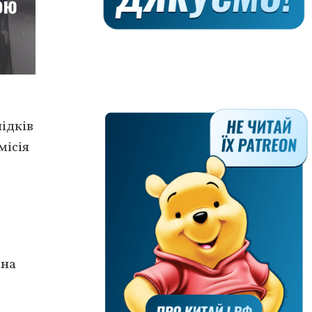
ідків
ісія
,
 на