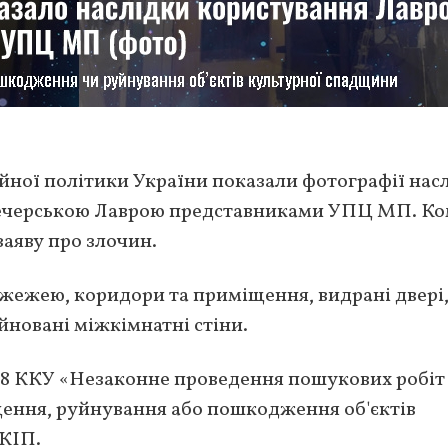
йної політики України показали фотографії насл
ечерською Лаврою представниками УПЦ МП. Ком
аяву про злочин.
жежею, коридори та приміщення, видрані двері
уйновані міжкімнатні стіни.
298 ККУ «Незаконне проведення пошукових робіт
щення, руйнування або пошкодження об'єктів
КІП.