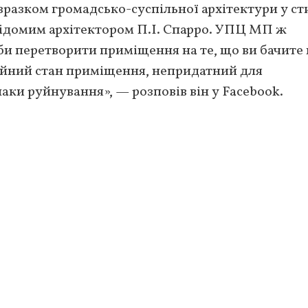
зразком громадсько-суспільної архітектури у ст
відомим архітектором П.І. Спарро. УПЦ МП ж
аби перетворити приміщення на те, що ви бачите 
рійний стан приміщення, непридатний для
наки руйнування», — розповів він у Facebook.