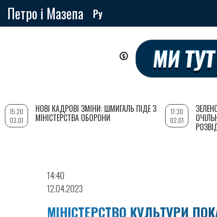
Петро і Мазепа
Ру
Перейти
до
основного
вмісту
НОВІ КАДРОВІ ЗМІНИ: ШМИГАЛЬ ПІДЕ З
ЗЕЛЕН
15:20
17:30
МІНІСТЕРСТВА ОБОРОНИ
ОЧІЛЬ
03.01
02.01
РОЗВІ
14:40
12.04.2023
МІНІСТЕРСТВО КУЛЬТУРИ ПО