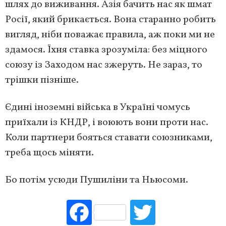
шлях до виживання. Азія бачить нас як шмат
Росії, який брикається. Вона старанно робить
вигляд, ніби поважає правила, аж поки ми не
здамося. Їхня ставка зрозуміла: без міцного
союзу із Заходом нас зжеруть. Не зараз, то
трішки пізніше.
Єдині іноземні війська в Україні чомусь
приїхали із КНДР, і воюють вони проти нас.
Коли партнери бояться ставати союзниками,
треба щось міняти.
Бо потім усюди Пушиліни та Ньюсоми.
Fac
Tw
ebo
itte