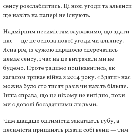
сенсу розслаблятись. Ці нові угоди та альянси
ще навіть на папері не існують.
Надмірним песимістам зауважимо, що здати
нас — це не основа нової угоди чи альянсу.
Ясна річ, із чужою параноєю сперечатись
немає сенсу, і час на це витрачати ми не
будемо. Проте радимо поцікавитись, як
загалом триває війна з 2014 року. «Здати» нас
можна було сто тисяч разів чи навіть більше.
Інша справа, що це нікому не вигідно, поки
ми є доволі боєздатними людьми.
Чим швидше оптимісти закатають губу, а
песимісти припинять різати собі вени — тим