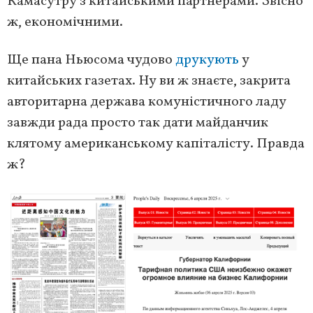
Камасутру з китайськими партнерами. Звісно
ж, економічними.
Ще пана Ньюсома чудово
друкують
у
китайських газетах. Ну ви ж знаєте, закрита
авторитарна держава комуністичного ладу
завжди рада просто так дати майданчик
клятому американському капіталісту. Правда
ж?