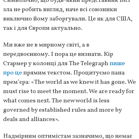
Символічно, що будь-який представник Вісі
зла не робить вигляд, наче всі союзники
виключно йому заборгували. Це як для США,
так і для Європи актуально.
Ми вже не в мирному світі, а в
передвоєнному. І пора це визнати. Кір
Стармер у колонці для The Telegraph
пише
про це
прямим текстом. Процитуємо пана
прем’єра: «The world as we knew it has gone. We
must rise to meet the moment. We are ready for
what comes next. The new world is less
governed by established rules and more by
deals and alliances».
Надмірним оптимістам зазначимо, що немає