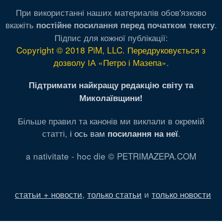
При використанні наших материалів обов'язково
вкажіть
.
постійне посилання перед початком тексту
Підпис для кожної публікації:
Copyright © 2018 PiM, LLC. Передруковується з
дозволу ІА «Петро і Мазепа»
.
Підтримати найкращу редакцію світу та
Миколаївщини!
Більше правил та канонів ми виклали в окремій
статті,
і ось вам
.
посилання на неї
a nativitate - hoc die © PETRIMAZEPA.COM
статьи + новости
,
только статьи
и
только новости