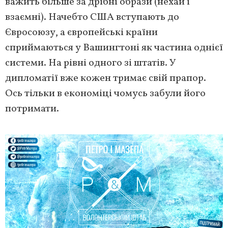
важить більше за дрібні образи (нехай і
взаємні). Начебто США вступають до
Євросоюзу, а європейські країни
сприймаються у Вашингтоні як частина однієї
системи. На рівні одного зі штатів. У
дипломатії вже кожен тримає свій прапор.
Ось тільки в економіці чомусь забули його
потримати.