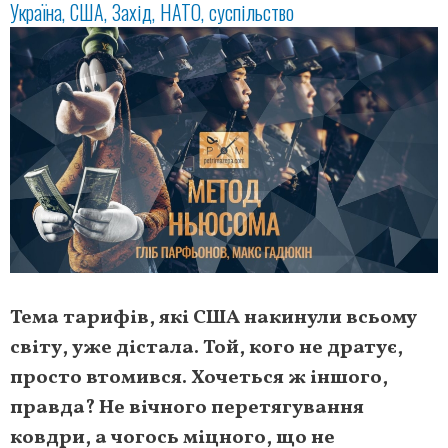
Україна
США
Захід
НАТО
суспільство
Тема тарифів, які США накинули всьому
світу, уже дістала. Той, кого не дратує,
просто втомився. Хочеться ж іншого,
правда? Не вічного перетягування
ковдри, а чогось міцного, що не