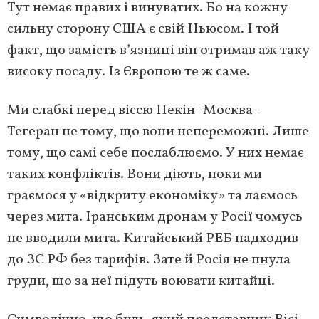
Тут немає правих і винуватих. Бо на кожну
сильну сторону США є свій Ньюсом. І той
факт, що замість в’язниці він отримав аж таку
високу посаду. Із Європою те ж саме.
Ми слабкі перед віссю Пекін–Москва–
Тегеран не тому, що вони непереможні. Лише
тому, що самі себе послаблюємо. У них немає
таких конфліктів. Вони діють, поки ми
граємося у «відкриту економіку» та лаємось
через мита. Іранським дронам у Росії чомусь
не вводили мита. Китайський РЕБ надходив
до ЗС РФ без тарифів. Зате й Росія не пнула
груди, що за неї підуть воювати китайці.