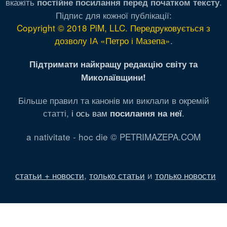
вкажіть
.
постійне посилання перед початком тексту
Підпис для кожної публікації:
Copyright © 2018 PiM, LLC. Передруковується з
дозволу ІА «Петро і Мазепа»
.
Підтримати найкращу редакцію світу та
Миколаївщини!
Більше правил та канонів ми виклали в окремій
статті,
і ось вам
.
посилання на неї
a nativitate - hoc die © PETRIMAZEPA.COM
статьи + новости
,
только статьи
и
только новости