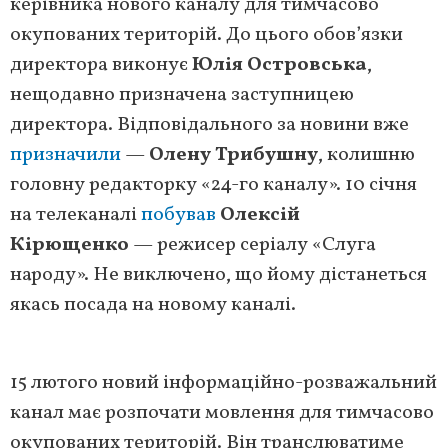
керівника нового каналу для тимчасово
окупованих територій. До цього обов’язки
директора виконує
Юлія Островська
,
нещодавно призначена заступницею
директора. Відповідального за новини вже
призначили
—
Олену Трибушну
, колишню
головну редакторку «24-го каналу». 10 січня
на телеканалі
побував
Олексій
Кірющенко
— режисер серіалу «Слуга
народу». Не виключено, що йому дістанеться
якась посада на новому каналі.
15 лютого новий інформаційно-розважальний
канал має розпочати мовлення для тимчасово
окупованих територій. Він транслюватиме