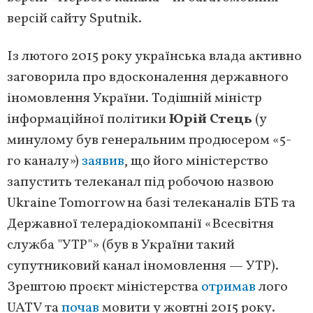
версій сайту Sputnik.
Із лютого 2015 року українська влада активно
заговорила про вдосконалення державного
іномовлення України. Тодішній міністр
інформаційної політики
Юрій Стець
(у
минулому був генеральним продюсером «5-
го каналу»)
заявив
, що його міністерство
запустить телеканал під робочою назвою
Ukraine Tomorrow на базі телеканалів БТБ та
Державної телерадіокомпанії «Всесвітня
служба "УТР"» (був в України такий
супутниковий канал іномовлення — УТР).
Зрештою проєкт міністерства
отримав
лого
UATV та
почав
мовити у жовтні 2015 року.