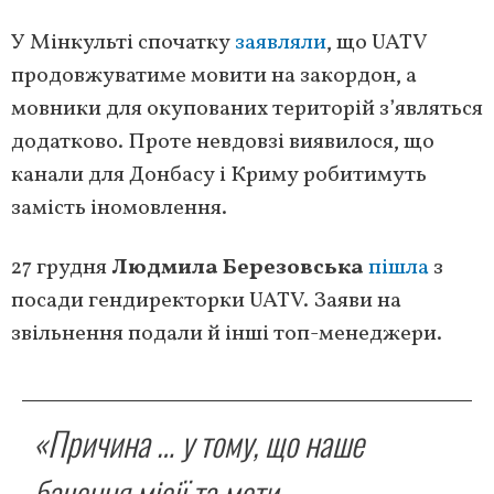
У Мінкульті спочатку
заявляли
, що UATV
продовжуватиме мовити на закордон, а
мовники для окупованих територій з’являться
додатково. Проте невдовзі виявилося, що
канали для Донбасу і Криму робитимуть
замість іномовлення.
27 грудня
Людмила Березовська
пішла
з
посади гендиректорки UATV. Заяви на
звільнення подали й інші топ-менеджери.
«Причина … у тому, що наше
бачення місії та мети