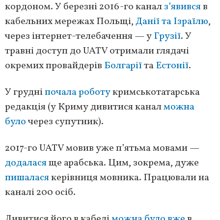
кордоном. У березні 2016-го канал
з’явився
в
кабельних мережах Польщі,
Данії та Ізраїлю
,
через інтернет-телебачення — у
Грузії
. У
травні доступ до UATV отримали глядачі
окремих провайдерів
Болгарії
та
Естонії
.
У грудні
почала роботу
кримськотатарська
редакція (у Криму дивитися канал
можна
було
через супутник).
2017-го UATV мовив уже п’ятьма мовами —
додалася
ще арабська. Цим, зокрема, дуже
пишалася
керівниця мовника. Працювали на
каналі 200 осіб.
Дивитися його в кабелі
можна було вже
в