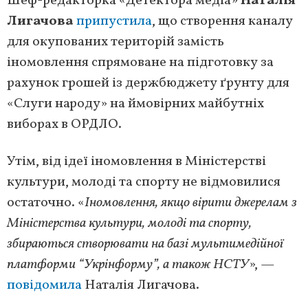
Шеф-редакторка «Детектора медіа»
Наталія
Лигачова
припустила
, що створення каналу
для окупованих територій замість
іномовлення спрямоване на підготовку за
рахунок грошей із держбюджету ґрунту для
«Слуги народу» на ймовірних майбутніх
виборах в ОРДЛО.
Утім, від ідеї іномовлення в Міністерстві
культури, молоді та спорту не відмовилися
остаточно. «
Іномовлення, якщо вірити джерелам з
Міністерства культури, молоді та спорту,
збираються створювати на базі мультимедійної
платформи “Укрінформу”, а також НСТУ
», —
повідомила
Наталія Лигачова.