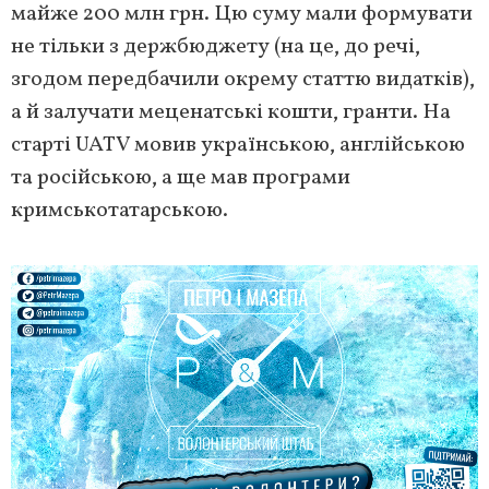
майже 200 млн грн. Цю суму мали формувати
не тільки з держбюджету (на це, до речі,
згодом передбачили окрему статтю видатків),
а й залучати меценатські кошти, гранти. На
старті UATV мовив українською, англійською
та російською, а ще мав програми
кримськотатарською.