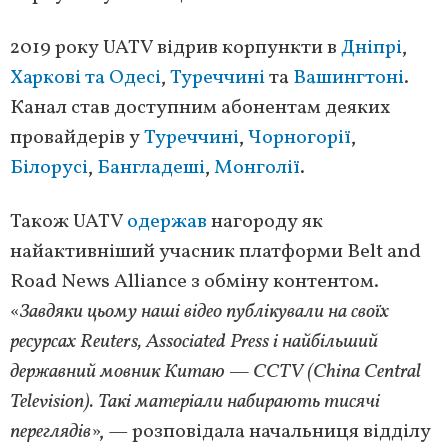
2019 року UATV відрив корпункти в
Дніпрі
,
Харкові та Одесі
,
Туреччині
та
Вашингтоні
.
Канал став доступним абонентам деяких
провайдерів у
Туреччині
,
Чорногорії
,
Білорусі
,
Бангладеші
,
Монголії
.
Також UATV
одержав
нагороду як
найактивніший учасник платформи Belt and
Road News Alliance з обміну контентом.
«
Завдяки цьому наші відео публікували на своїх
ресурсах Reuters, Associated Press і найбільший
державний мовник Китаю — ССTV (China Central
Television). Такі матеріали набирають тисячі
переглядів
», — розповідала начальниця відділу