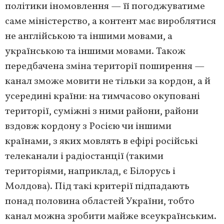
політики іномовлення — її погоджуватиме
саме міністерство, а контент має вироблятися
не англійською та іншими мовами, а
українською та іншими мовами. Також
передбачена зміна території поширення —
канал зможе мовити не тільки за кордон, а й
усередині країни: на тимчасово окуповані
території, суміжні з ними райони, райони
вздовж кордону з Росією чи іншими
країнами, з яких мовлять в ефірі російські
телеканали і радіостанції (такими
територіями, наприклад, є Білорусь і
Молдова). Під такі критерії підпадають
понад половина областей України, тобто
канал можна зробити майже всеукраїнським.