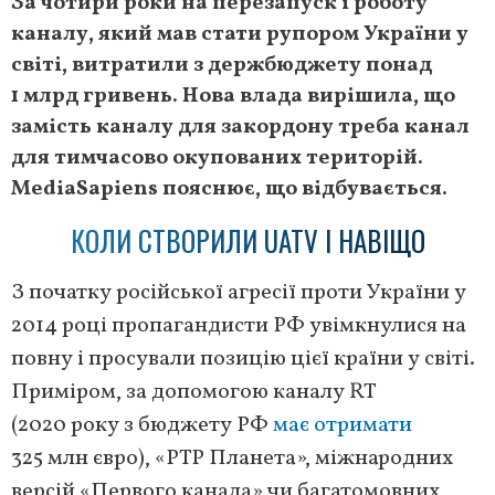
За чотири роки на перезапуск і роботу
каналу, який мав стати рупором України у
світі, витратили з держбюджету понад
1 млрд гривень. Нова влада вирішила, що
замість каналу для закордону треба канал
для тимчасово окупованих територій.
MediaSapiens пояснює, що відбувається.
КОЛИ СТВОРИЛИ UATV І НАВІЩО
З початку російської агресії проти України у
2014 році пропагандисти РФ увімкнулися на
повну і просували позицію цієї країни у світі.
Приміром, за допомогою каналу RT
(2020 року з бюджету РФ
має отримати
325 млн євро), «РТР Планета», міжнародних
версій «Первого канала» чи багатомовних