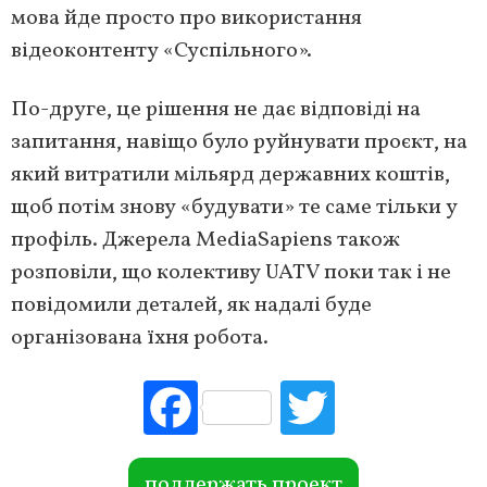
мова йде просто про використання
відеоконтенту «Суспільного».
По-друге, це рішення не дає відповіді на
запитання, навіщо було руйнувати проєкт, на
який витратили мільярд державних коштів,
щоб потім знову «будувати» те саме тільки у
профіль. Джерела MediaSapiens також
розповіли, що колективу UATV поки так і не
повідомили деталей, як надалі буде
організована їхня робота.
Fac
Tw
ebo
itte
ok
r
поддержать проект