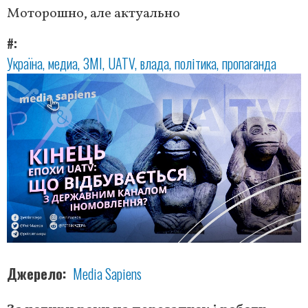
Моторошно, але актуально
#
Україна
медиа
ЗМІ
UATV
влада
політика
пропаганда
Джерело
Media Sapiens