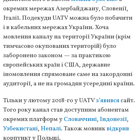
окремих мережах Азербайджану, Словенії,
Італії. Подекуди UATV можна було побачити
і в кабельних мережах України. Хоча
мовлення каналу на території України (крім
тимчасово окупованих територій) було
заборонено законом — за практикою
європейських країн і США, державне
іномовлення спрямоване саме на закордонні
аудиторії, а не на громадян усередині країни.
Тільки у лютому 2018-го у UATV
з’явився
сайт.
Того року канал став доступним абонентам
окремих платформ у
Словаччині
,
Індонезії
,
Узбекистані
,
Непалі
. Також мовник
відкрив
корпункт у Польщі.