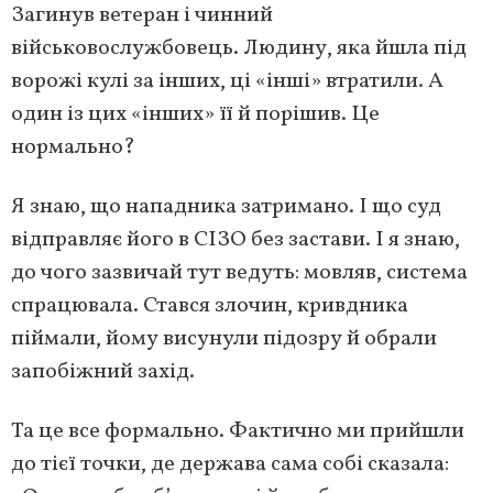
Загинув ветеран і чинний
військовослужбовець. Людину, яка йшла під
ворожі кулі за інших, ці «інші» втратили. А
один із цих «інших» її й порішив. Це
нормально?
Я знаю, що нападника затримано. І що суд
відправляє його в СІЗО без застави. І я знаю,
до чого зазвичай тут ведуть: мовляв, система
спрацювала. Стався злочин, кривдника
піймали, йому висунули підозру й обрали
запобіжний захід.
Та це все формально. Фактично ми прийшли
до тієї точки, де держава сама собі сказала: