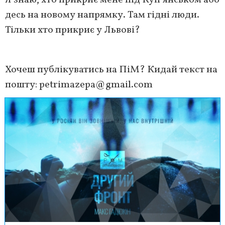
Я знаю, хто прикриє мене під Куп’янськом або
десь на новому напрямку. Там гідні люди.
Тільки хто прикриє у Львові?
Хочеш публікуватись на ПіМ? Кидай текст на
пошту:
petrimazepa@gmail.com