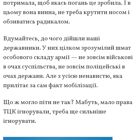
потримала, щоб якась погань це зробила. І в
цьому вона винна, не треба крутити носом і
обзиватись радикалом.
Вдумайтесь, до чого дійшли наші
державники. У них цілком зрозумілий шмат
особового складу армії — не зовсім військові
в очах суспільства, не зовсім поліцейські в
очах держави. Але з усією ненавистю, яка
прилітає за сам факт мобілізації.
Що ж могло піти не так? Мабуть, мало права
ТЦК ігнорували, треба ще сильніше
ігнорувати.