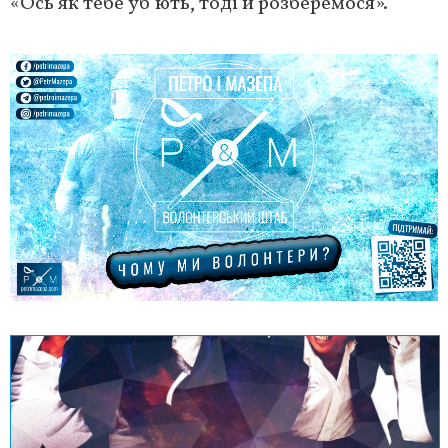
«Ось як тебе уб’ють, тоді й розберемося».