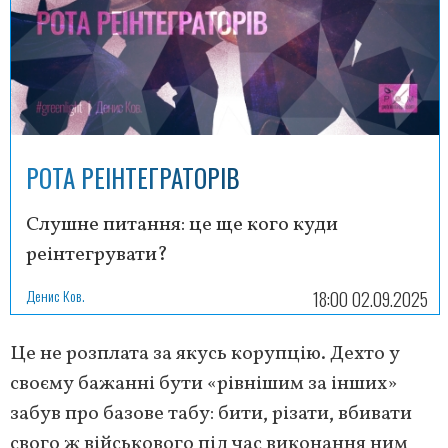
РОТА РЕІНТЕГРАТОРІВ
Слушне питання: це ще кого куди
реінтегрувати?
Денис Ков.
18:00 02.09.2025
Це не розплата за якусь корупцію. Дехто у
своєму бажанні бути «рівнішим за інших»
забув про базове табу: бити, різати, вбивати
свого ж військового під час виконання ним