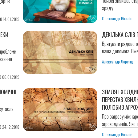
Томосі знайшов ста
дартів
зраду
Олександр Вітолін
0 14.01.2019
ПЕКИ
ДЕКІЛЬКА СЛІВ 
Врятувати рядового 
ваша допомога. Вж
 проблеми
’язання
Александр Лоренц
0 06.01.2019
НОМІЧНІ
ЗЕМЛЯ І ХОЛДИН
ПЕРЕСТАВ ХВИЛ
ПОЛЮБИВ АГРО
ку гасла
Про загрозу міжнар
агрохолдингів. Якої
0 24.12.2018
Олександр Вітолін