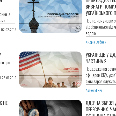
ВИЗНАТИ ПОМИ
УКРАЇНСЬКОГО 
сини із
ами.
Про те, чому черги з
відрізняються від 
0 02.02.2019
водою
Андрій Сабініч
У
УКРАЇНЕЦЬ У ДЯ
ЧАСТИНА 2
ттю про
Продовження розмо
офіцером СБУ, укра
0 26.01.2019
який зараз служить
Артем Мініч
К НЕ
ЯДЕРНА ЗБРОЯ
ПЕРЕСІЧНИХ. ЧА
СФЕРИЧНА СТРАТ