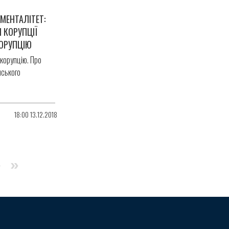
МЕНТАЛІТЕТ:
 КОРУПЦІЇ
ОРУПЦІЮ
корупцію. Про
нського
18:00 13.12.2018
нка
аступна
›
Остання
»
торінка
сторінка