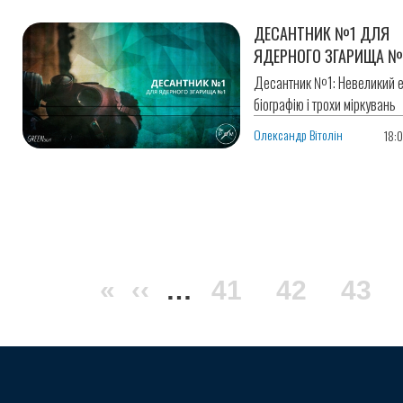
ДЕСАНТНИК №1 ДЛЯ
ЯДЕРНОГО ЗГАРИЩА №
Десантник №1: Невеликий е
біографію і трохи міркувань
Олександр Вітолін
18:0
Розбивка
Перша
«
Попередня
‹‹
…
Сторінка
41
Сторінка
42
Стор
43
на
сторінки
сторінка
сторінка