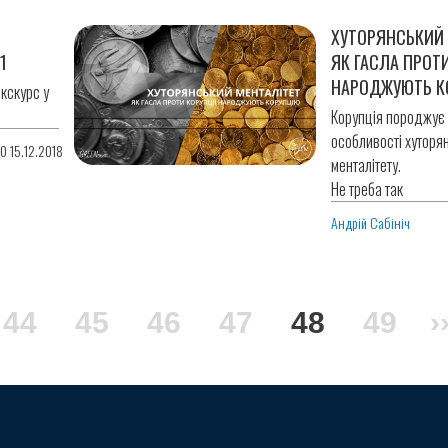
ХУТОРЯНСЬКИЙ 
1
ЯК ГАСЛА ПРОТИ
НАРОДЖУЮТЬ К
кскурс у
Корупція породжує 
особливості хуторя
0 15.12.2018
менталітету.
Не треба так
Андрій Сабініч
інка
Сторінка
44
Сторінка
45
Сторінка
46
Сторінка
47
Поточна
48
Сторі
49
Н
›
сторінка
с