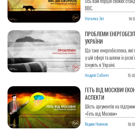
Oсь вам порція свіжих стан
BBC.
Наталка Зет
14:0
ПРОБЛЕМИ ЕНЕРГОБЕЗ
УКРАЇНИ
Що таке енергобезпека, які
у цій сфері та шляхи їх розв
існують в Україні.
Андрій Сабініч
15:0
ГЕТЬ ВІД МОСКВИ! ЕКО
АСПЕКТИ
Шість аргументів на підтрим
«Геть від Москви»
Вадим Новіков
18:0