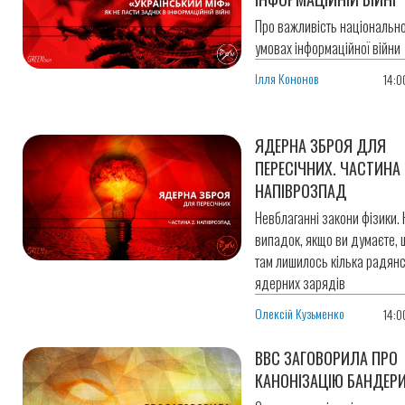
Про важливість національно
умовах інформаційної війни
Ілля Кононов
14:0
ЯДЕРНА ЗБРОЯ ДЛЯ
ПЕРЕСІЧНИХ. ЧАСТИНА І
НАПІВРОЗПАД
Невблаганні закони фізики. 
випадок, якщо ви думаєте, 
там лишилось кілька радян
ядерних зарядів
Олексій Кузьменко
14:0
BBC ЗАГОВОРИЛА ПРО
КАНОНІЗАЦІЮ БАНДЕР