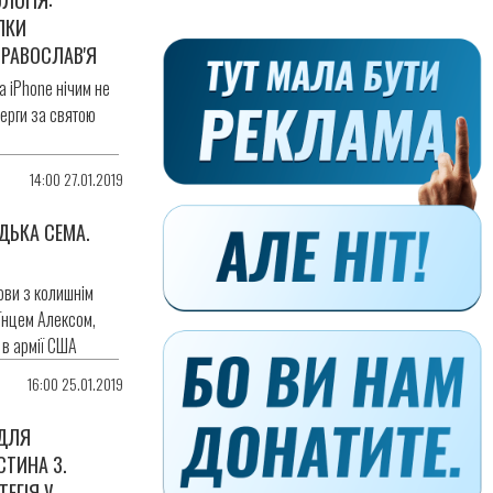
ЛКИ
ПРАВОСЛАВ'Я
а iPhone нічим не
черги за святою
14:00 27.01.2019
ДЬКА СЕМА.
ви з колишнім
їнцем Алексом,
 в армії США
16:00 25.01.2019
 ДЛЯ
СТИНА 3.
ЕГІЯ У