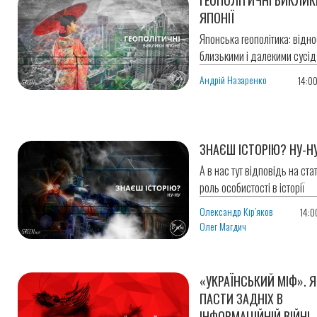
ЯПОНІЇ
Японська геополітика: відно
близькими і далекими сусід
Андрій Назаренко
14:0
ЗНАЄШ ІСТОРІЮ? НУ-Н
А в нас тут відповідь на ста
роль особистості в історії
Олександр Кір’яков
14:0
Олег Магдич
«УКРАЇНСЬКИЙ МІФ». Я
ПАСТИ ЗАДНІХ В
ІНФОРМАЦІЙНІЙ ВІЙНІ