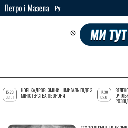
Петро і Мазепа
Ру
Перейти
до
основного
вмісту
НОВІ КАДРОВІ ЗМІНИ: ШМИГАЛЬ ПІДЕ З
ЗЕЛЕН
15:20
17:30
МІНІСТЕРСТВА ОБОРОНИ
ОЧІЛЬ
03.01
02.01
РОЗВІ
ГЕОПОЛІТИЧНІ ВИКЛИК