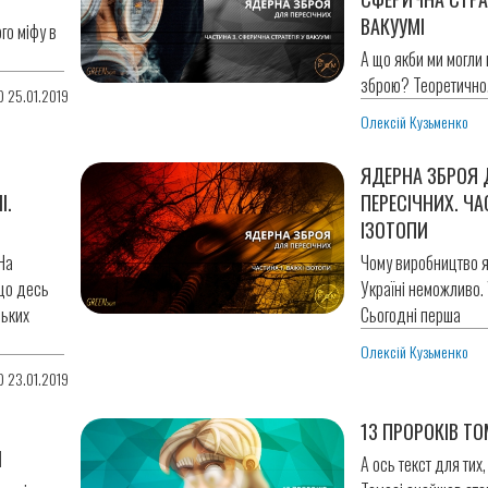
ВАКУУМІ
го міфу в
А що якби ми могли
зброю? Теоретично
0 25.01.2019
Олексій Кузьменко
ЯДЕРНА ЗБРОЯ
І.
ПЕРЕСІЧНИХ. ЧА
ІЗОТОПИ
На
Чому виробництво я
що десь
Україні неможливо. 
ських
Сьогодні перша
Олексій Кузьменко
0 23.01.2019
13 ПРОРОКІВ Т
И
А ось текст для тих, 