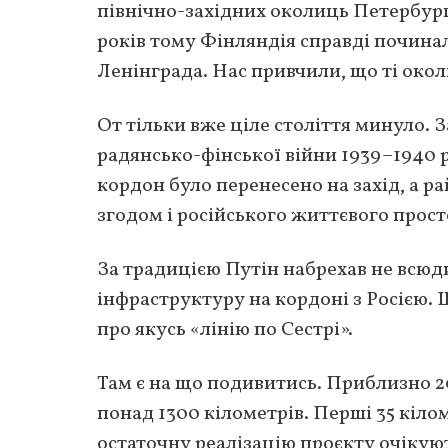
північно-західних околиць Петербурга
років тому Фінляндія справді починал
Ленінграда. Нас привчили, що ті око
От тільки вже ціле століття минуло. З
радянсько-фінської війни 1939–1940 р
кордон було перенесено на захід, а р
згодом і російського життєвого прост
За традицією Путін набрехав не всюд
інфраструктуру на кордоні з Росією. 
про якусь «лінію по Сестрі».
Там є на що подивитись. Приблизно 2
понад 1300 кілометрів. Перші 35 кіло
остаточну реалізацію проєкту очікуют