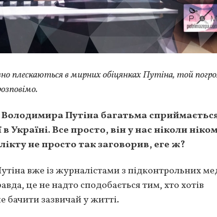
вно плескаються в мирних обіцянках Путіна, той погр
розповімо.
 Володимира Путіна багатьма сприймається
в Україні. Все просто, він у нас ніколи ніком
ікту не просто так заговорив, еге ж?
Путіна вже із журналістами з підконтрольних мед
авда, це не надто сподобається тим, хто хотів
е бачити зазвичай у житті.