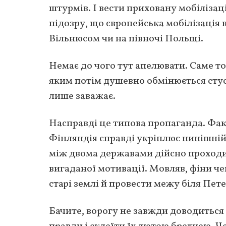
штурмів. І вести приховану мобілізаці
підозру, що європейська мобілізація в
Вільнюсом чи на півночі Польщі.
Немає до чого тут апелювати. Саме то
яким потім душевно обмінюється сту
лише заважає.
Насправді це типова пропаганда. Факт
Фінляндія справді укріплює нинішній
між двома державами дійсно проходи
вигаданої мотивації. Мовляв, фіни ч
старі землі й провести межу біля Пет
Бачите, ворогу не завжди доводиться 