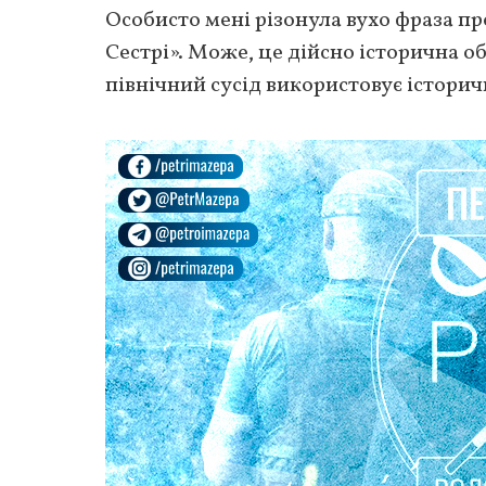
Особисто мені різонула вухо фраза пр
Сестрі». Може, це дійсно історична о
північний сусід використовує історич