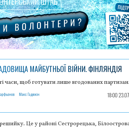
АДОВИЩА МАЙБУТНЬОЇ ВІЙНИ. ФІНЛЯНДІЯ
ті часи, щоб готувати лише вгодованих партизан
Парфьонов
Макс Гадюкін
18:00 23.0
решийку. Це у районі Сестрорецька, Білоострова