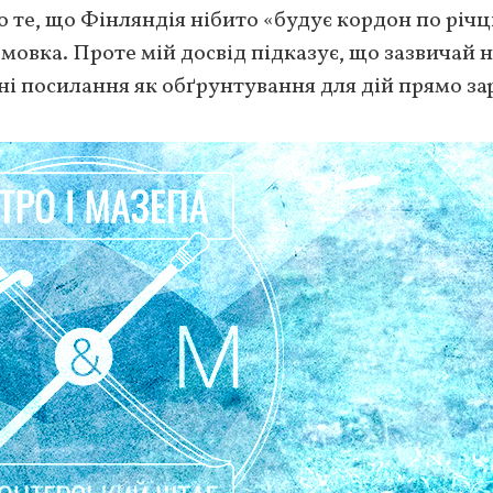
о те, що Фінляндія нібито «будує кордон по річц
бмовка. Проте мій досвід підказує, що зазвичай 
ні посилання як обґрунтування для дій прямо за