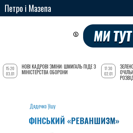
Петро і Мазепа
Перейти
до
основного
вмісту
НОВІ КАДРОВІ ЗМІНИ: ШМИГАЛЬ ПІДЕ З
ЗЕЛЕН
15:20
17:30
МІНІСТЕРСТВА ОБОРОНИ
ОЧІЛЬ
03.01
02.01
РОЗВІ
Дядечко Ушу
ФІНСЬКИЙ «РЕВАНШИЗМ»