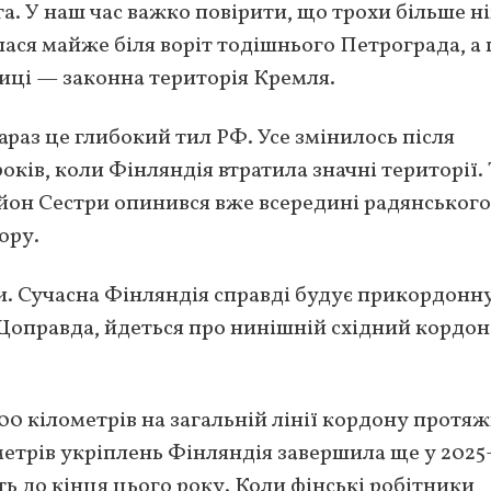
. У наш час важко повірити, що трохи більше н
ася майже біля воріт тодішнього Петрограда, а 
лиці — законна територія Кремля.
араз це глибокий тил РФ. Усе змінилось після
оків, коли Фінляндія втратила значні території. 
айон Сестри опинився вже всередині радянського,
ору.
и. Сучасна Фінляндія справді будує прикордонн
Щоправда, йдеться про нинішній східний кордон,
00 кілометрів на загальній лінії кордону протя
метрів укріплень Фінляндія завершила ще у 2025-
ь до кінця цього року. Коли фінські робітники