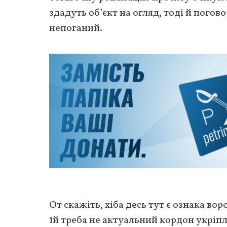
здадуть об’єкт на огляд, тоді й погово
непоганий.
От скажіть, хіба десь тут є ознака в
їй треба не актуальний кордон укріп