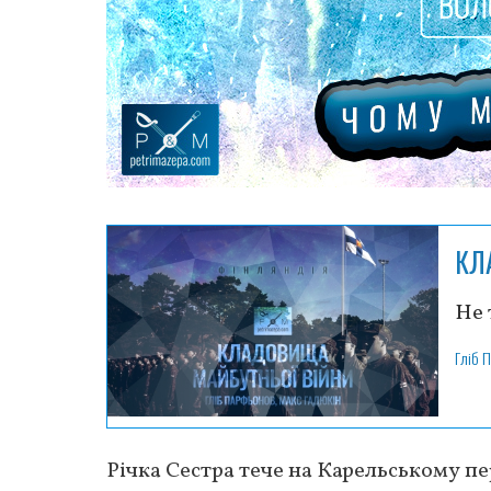
КЛ
Не 
Гліб 
Річка Сестра тече на Карельському пе