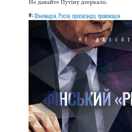
Не давайте Путіну дзеркало.
#
Фінляндія
Росія
пропаганда
провокація