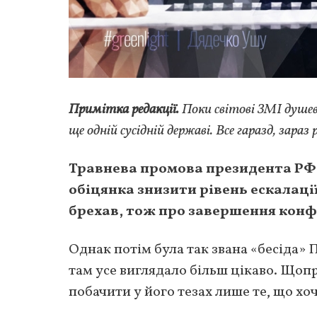
Примітка редакції.
Поки світові ЗМІ душе
ще одній сусідній державі. Все гаразд, зараз 
Травнева промова президента РФ
обіцянка знизити рівень ескалації 
брехав, тож про завершення конфл
Однак потім була так звана «бесіда» 
там усе виглядало більш цікаво. Щопр
побачити у його тезах лише те, що хоч