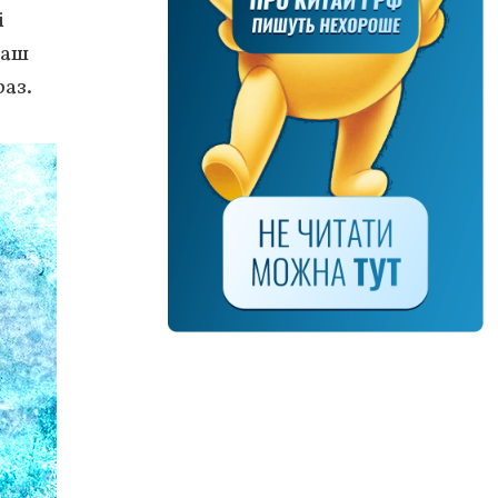
і
наш
раз.