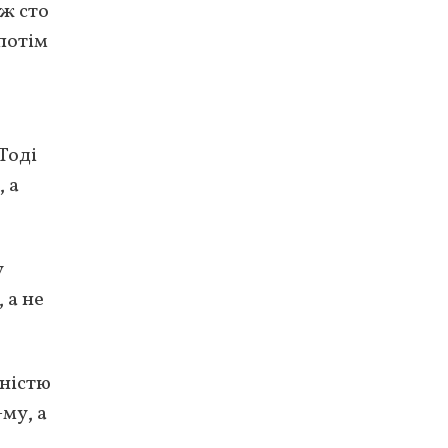
іж сто
потім
Тоді
 а
у
 а не
жністю
му, а