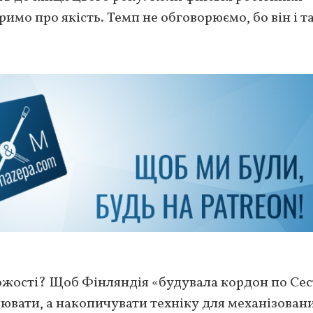
римо про якість. Темп не обговорюємо, бо він і т
орожості? Щоб Фінляндія «будувала кордон по Сес
лювати, а накопичувати техніку для механізован