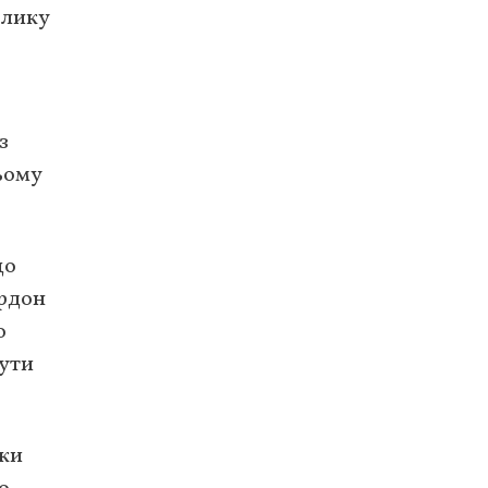
елику
з
ьому
що
ордон
о
нути
мки