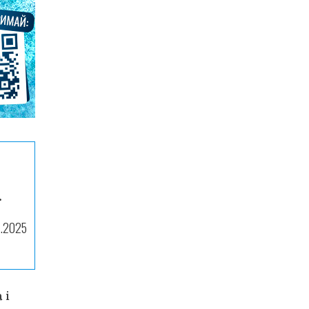
.
7.2025
 і