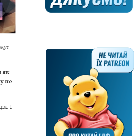
ожує
 як
у не
іа. І