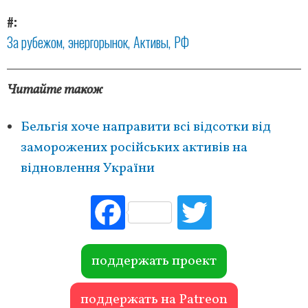
#
За рубежом
энергорынок
Активы
РФ
Читайте також
Бельгія хоче направити всі відсотки від
заморожених російських активів на
відновлення України
Fac
Tw
ebo
itte
ok
r
поддержать проект
поддержать на Patreon