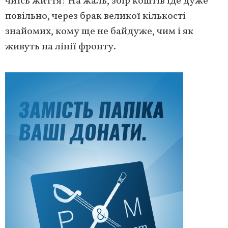
чиїсь життя! На жаль, збір коштів іде дуже
повільно, через брак великої кількості
знайомих, кому ще не байдуже, чим і як
живуть на лінії фронту.