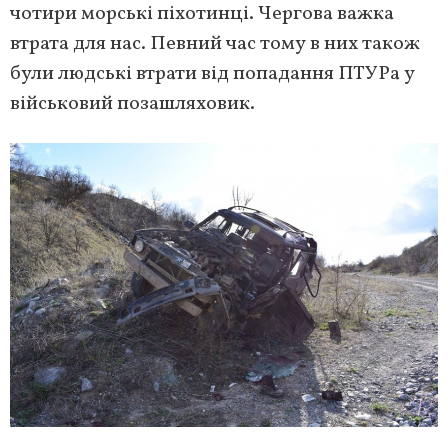
чотири морські піхотинці. Чергова важка
втрата для нас. Певний час тому в них також
були людські втрати від попадання ПТУРа у
військовий позашляховик.