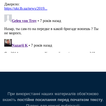
При використанні наших материалів обов'язково
вкажіть
.
постійне посилання перед початком тексту
Підпис для кожної публікації: