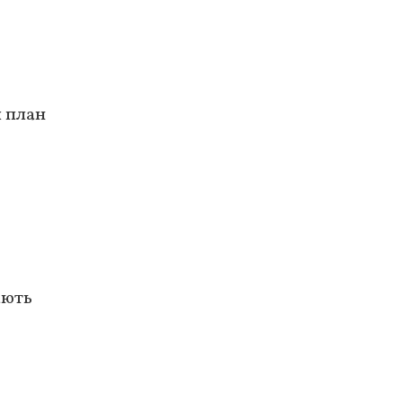
й план
ають