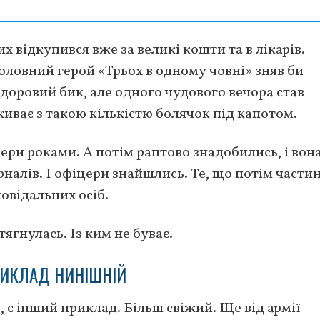
х відкупився вже за великі кошти та в лікарів.
оловний герой «Трьох в одному човні» зняв би
доровий бик, але одного чудового вечора став
иває з такою кількістю болячок під капотом.
ери роками. А потім раптово знадобились, і вон
налів. І офіцери знайшлись. Те, що потім частин
овідальних осіб.
ягнулась. Із ким не буває.
ИКЛАД НИНІШНІЙ
, є інший приклад. Більш свіжий. Ще від армії