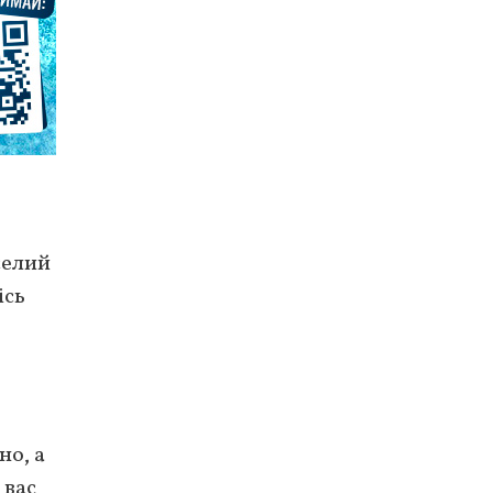
селий
ісь
но, а
 вас