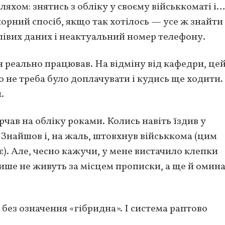
хом: знятись з обліку у своєму військкоматі і…
орний спосіб, якщо так хотілось — усе ж знайти
лівих даних і неактуальний номер телефону.
ін реально працював. На відміну від кафедри, це
о не треба було доплачувати і кудись ще ходити.
.
ирчав на обліку роками. Колись навіть їздив у
 Знайшов і, на жаль, штовхнув військкома (цим
). Але, чесно кажучи, у мене вистачило клепки
лише не живуть за місцем прописки, а ще й омин
без означення «гібридна». І система раптово