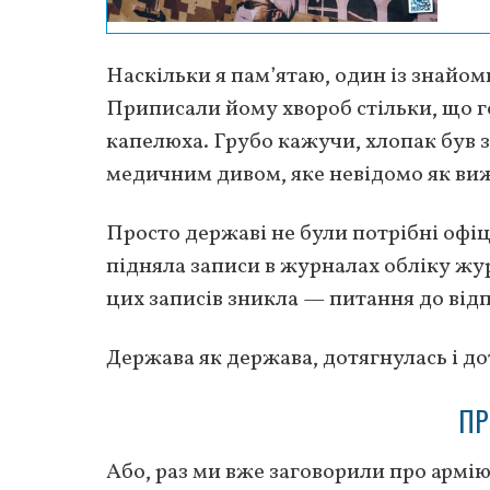
Наскільки я пам’ятаю, один із знайоми
Приписали йому хвороб стільки, що г
капелюха. Грубо кажучи, хлопак був з
медичним дивом, яке невідомо як виж
Просто державі не були потрібні офіц
підняла записи в журналах обліку жур
цих записів зникла — питання до відп
Держава як держава, дотягнулась і дот
ПР
Або, раз ми вже заговорили про армію