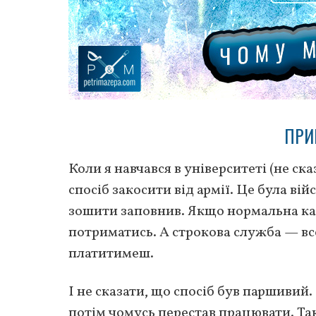
ПРИ
Коли я навчався в університеті (не с
спосіб закосити від армії. Це була ві
зошити заповнив. Якщо нормальна каф
потриматись. А строкова служба — все
платитимеш.
І не сказати, що спосіб був паршивий.
потім чомусь перестав працювати. Так