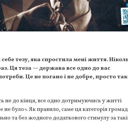
 себе тезу, яка спростила мені життя. Ніколи
аз. Ця теза — держава все одно до вас
потреби. Це не погано і не добре, просто так
ось не до кінця, все одно дотримуючись у житті
е не було». Як правило, саме ця категорія громад
ьно та без жодного додаткового стимулу за такі