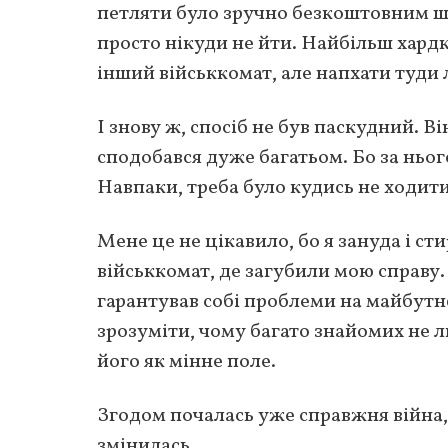
петляти було зручно безкоштовним шля
просто нікуди не йти. Найбільш хардк
інший військкомат, але напхати туди 
І знову ж, спосіб не був паскудний. В
сподобався дуже багатьом. Бо за ньог
Навпаки, треба було кудись не ходити
Мене це не цікавило, бо я зануда і ст
військкомат, де загубили мою справу.
гарантував собі проблеми на майбутнє
зрозуміти, чому багато знайомих не 
його як мінне поле.
Згодом почалась уже справжня війна, 
змінилась.