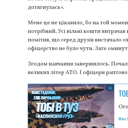
дотягнулась».
Мене це не цікавило, бо на той момент
потрібний. Усі вільні кошти витрачав
помітив, що серед друзів вистачало о
офіцерство не було чути. Зате оминут
Згодом навчання завершилось. Почала
великих літер АТО. І офіцери раптово
ТО
Ого
Макс 