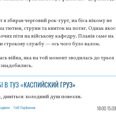
 я збирав черговий рок-гурт, на біса нікому не
 на тютюн, струни та квиток на потяг. Однак якос
хочих піти на військову кафедру. Планів саме на
и строкову службу — ось чого було валом.
сь війна, яка на той момент зводилась до трьох
 знадобились.
БІ В ТУЗ «КАСПИЙСКИЙ ГРУЗ»
, дивіться: холодний душ повезли.
Гадюкін
Гліб Парфьонов
18:00 15.0