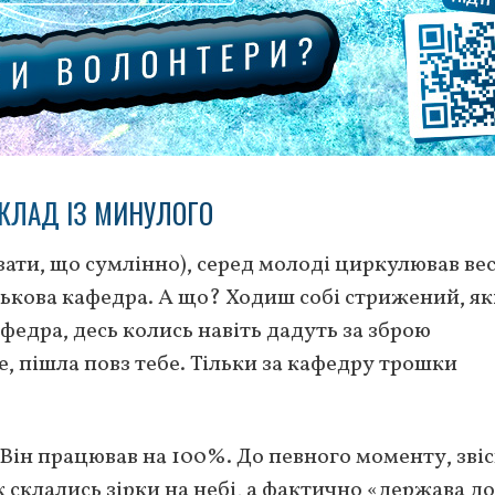
КЛАД ІЗ МИНУЛОГО
казати, що сумлінно), серед молоді циркулював ве
йськова кафедра. А що? Ходиш собі стрижений, як
едра, десь колись навіть дадуть за зброю
, пішла повз тебе. Тільки за кафедру трошки
 Він працював на 100%. До певного моменту, звіс
 склались зірки на небі, а фактично «держава до