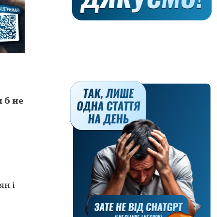
 б не
ян і