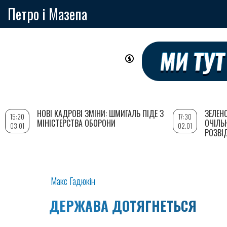
Петро і Мазепа
Перейти
до
основного
вмісту
НОВІ КАДРОВІ ЗМІНИ: ШМИГАЛЬ ПІДЕ З
ЗЕЛЕН
15:20
17:30
МІНІСТЕРСТВА ОБОРОНИ
ОЧІЛЬ
03.01
02.01
РОЗВІ
Макс Гадюкін
ДЕРЖАВА ДОТЯГНЕТЬСЯ