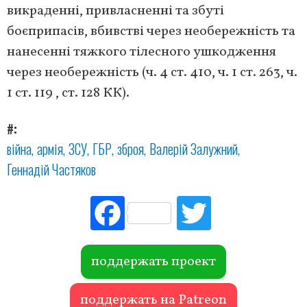
викраденні, привласненні та збуті
боєприпасів, вбивстві через необережність та
нанесенні тяжкого тілесного ушкодження
через необережність (ч. 4 ст. 410, ч. 1 ст. 263, ч.
1 ст. 119 , ст. 128 КК).
#
війна
армія
ЗСУ
ГБР
зброя
Валерій Залужний
Геннадій Частяков
Fac
Tw
ebo
itte
ok
r
поддержать проект
поддержать на Patreon