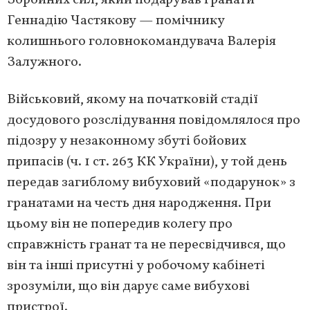
Збройних сил, який подарував гранати
Геннадію Частякову — помічнику
колишнього головнокомандувача Валерія
Залужного.
Військовий, якому на початковій стадії
досудового розслідування повідомлялося про
підозру у незаконному збуті бойових
припасів (ч. 1 ст. 263 КК України), у той день
передав загиблому вибуховий «подарунок» з
гранатами на честь дня народження. При
цьому він не попередив колегу про
справжність гранат та не пересвідчився, що
він та інші присутні у робочому кабінеті
зрозуміли, що він дарує саме вибухові
пристрої.