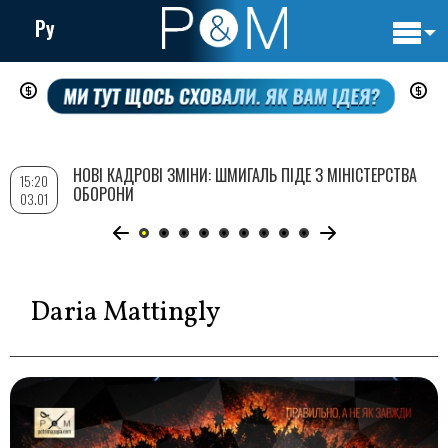
Ру
Основн
Перейти
навигац
до
основного
вмісту
НОВІ КАДРОВІ ЗМІНИ: ШМИГАЛЬ ПІДЕ З МІНІСТЕРСТВА
15:20
ОБОРОНИ
03.01
Daria Mattingly