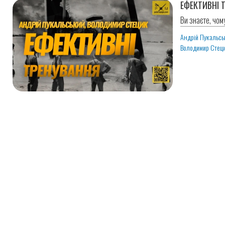
ЕФЕКТИВНІ 
Ви знаєте, чом
Андрій Пукальсь
Володимир Стец