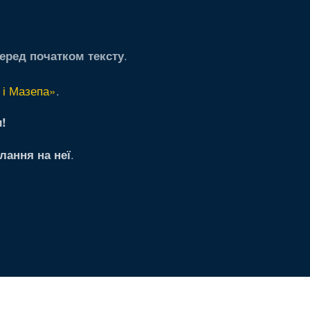
.
еред початком тексту
 і Мазепа»
.
!
.
лання на неї