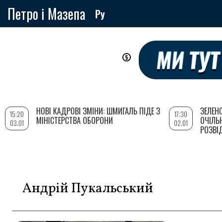
Петро і Мазепа
Ру
Перейти
до
основного
вмісту
НОВІ КАДРОВІ ЗМІНИ: ШМИГАЛЬ ПІДЕ З
ЗЕЛЕН
15:20
17:30
МІНІСТЕРСТВА ОБОРОНИ
ОЧІЛЬ
03.01
02.01
РОЗВІ
Андрій Пукальський