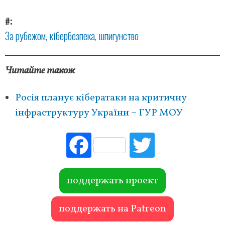
#
За рубежом
кібербезпека
шпигунство
Читайте також
Росія планує кібератаки на критичну
інфраструктуру України – ГУР МОУ
Fac
Tw
ebo
itte
ok
r
поддержать проект
поддержать на Patreon