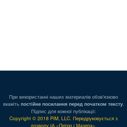
При використанні наших материалів обов'язково
вкажіть
.
постійне посилання перед початком тексту
Підпис для кожної публікації:
Copyright © 2018 PiM, LLC. Передруковується з
дозволу ІА «Петро і Мазепа»
.