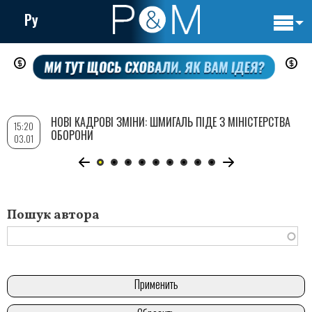
Ру
Основн
Перейти
навигац
до
основного
вмісту
НОВІ КАДРОВІ ЗМІНИ: ШМИГАЛЬ ПІДЕ З МІНІСТЕРСТВА
15:20
ОБОРОНИ
03.01
Пошук автора