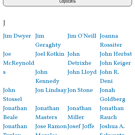
J
Розбивка
на
Jim Dwyer
Jim
Jim O'Neill
Joanna
сторінки
Geraghty
Rossiter
Joe
Joel Kotkin
John
John Herbst
McReynold
Detrixhe
John Keiger
s
John
John Lloyd
John R.
Kennedy
Deni
John
Jon Lindsay
Jon Stone
Jonah
Stossel
Goldberg
Jonathan
Jonathan
Jonathan
Jonathan
Beale
Masters
Miller
Rauch
Jonathan
Jose Ramon
Josef Joffe
Joshua A.