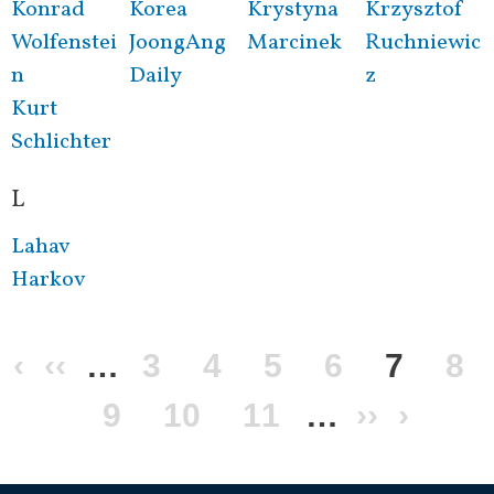
Konrad
Korea
Krystyna
Krzysztof
Wolfenstei
JoongAng
Marcinek
Ruchniewic
n
Daily
z
Kurt
Schlichter
L
Lahav
Harkov
Перша
‹
Попередня
‹‹
…
Сторінка
3
Сторінка
4
Сторінка
5
Сторінка
6
Поточ
7
Ст
8
сторінка
сторінка
Сторінка
9
Сторінка
10
Сторінка
11
…
Наступн
››
сторін
Оста
›
сторінк
сторі