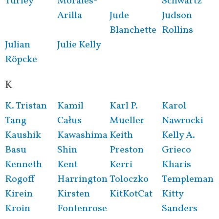
Turley
Morales-
Schwartz
Arilla
Jude
Judson
Blanchette
Rollins
Julian
Julie Kelly
Röpcke
K
K. Tristan
Kamil
Karl P.
Karol
Tang
Całus
Mueller
Nawrocki
Kaushik
Kawashima
Keith
Kelly A.
Basu
Shin
Preston
Grieco
Kenneth
Kent
Kerri
Kharis
Rogoff
Harrington
Toloczko
Templeman
Kirein
Kirsten
KitKotCat
Kitty
Kroin
Fontenrose
Sanders