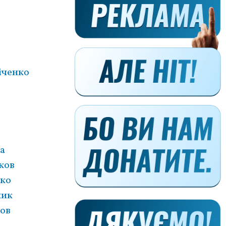
іченко
а
ков
чко
шик
ов