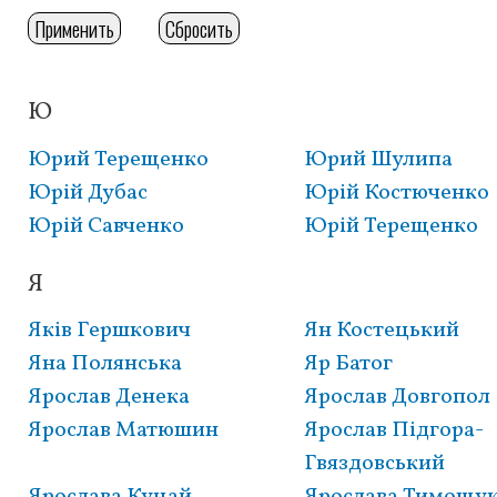
Ю
Розбивка
на
Юрий Терещенко
Юрий Шулипа
сторінки
Юрій Дубас
Юрій Костюченко
Юрій Савченко
Юрій Терещенко
Я
Яків Гершкович
Ян Костецький
Яна Полянська
Яр Батог
Ярослав Денека
Ярослав Довгопол
Ярослав Матюшин
Ярослав Підгора-
Гвяздовський