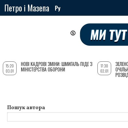
Петро і Мазепа
Ру
Перейти
до
основного
вмісту
НОВІ КАДРОВІ ЗМІНИ: ШМИГАЛЬ ПІДЕ З
ЗЕЛЕН
15:20
17:30
МІНІСТЕРСТВА ОБОРОНИ
ОЧІЛЬ
03.01
02.01
РОЗВІ
Пошук автора