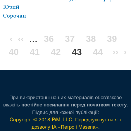
Юрий
Сорочан
Перша
‹
Попередня
‹‹
…
Сторінка
36
Сторінка
37
Сторінка
38
Сторі
39
Сторінка
40
сторінка
сторінка
Сторінка
41
Сторінка
42
Поточна
43
Сторінк
44
Нас
››
О
›
сторінка
стор
с
При використанні наших материалів обов'язково
вкажіть
.
постійне посилання перед початком тексту
Підпис для кожної публікації:
Copyright © 2018 PiM, LLC. Передруковується з
дозволу ІА «Петро і Мазепа»
.