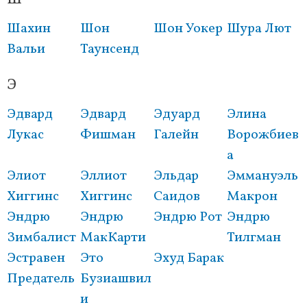
Шахин
Шон
Шон Уокер
Шура Лют
Вальи
Таунсенд
Э
Эдвард
Эдвард
Эдуард
Элина
Лукас
Фишман
Галейн
Ворожбиев
а
Элиот
Эллиот
Эльдар
Эммануэль
Хиггинс
Хиггинс
Саидов
Макрон
Эндрю
Эндрю
Эндрю Рот
Эндрю
Зимбалист
МакКарти
Тилгман
Эстравен
Это
Эхуд Барак
Предатель
Бузиашвил
и