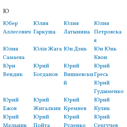
Ю
Юбер
Юлия
Юлия
Юлия
Аллесович
Гаркуша
Латынина
Петровска
я
Юлия
Юлія Жага
Юн Дэнь
Юн Юнь
Самаева
Квон
Юри
Юрий
Юрий
Юрий
Вендик
Богданов
Вишневски
Гресь
й
Юрий
Гудыменко
Юрий
Юрий
Юрий
Юрий
Ежов
Жигалкин
Кремнев
Кулик
Юрий
Юрий
Юрий
Юрий
Мельник
Пойта
Руденко
Сергучев