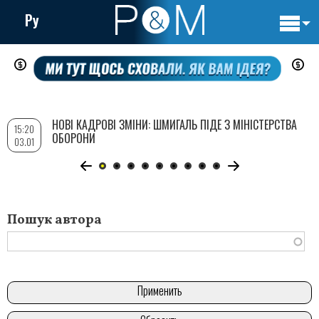
Ру
Основн
Перейти
навигац
до
основного
вмісту
НОВІ КАДРОВІ ЗМІНИ: ШМИГАЛЬ ПІДЕ З МІНІСТЕРСТВА
15:20
ОБОРОНИ
03.01
Пошук автора