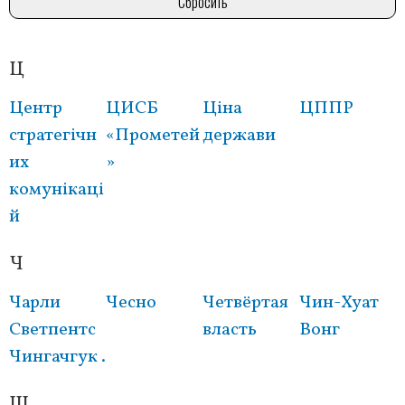
Ц
Розбивка
на
Центр
ЦИСБ
Ціна
ЦППР
сторінки
стратегічн
«Прометей
держави
их
»
комунікаці
й
Ч
Чарли
Чесно
Четвёртая
Чин-Хуат
Светпентс
власть
Вонг
Чингачгук .
Ш